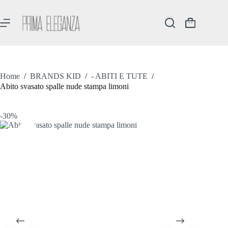
Salta
al
contenuto
Carrello
Home
/
BRANDS KID
/
- ABITI E TUTE
/
Abito svasato spalle nude stampa limoni
-30%