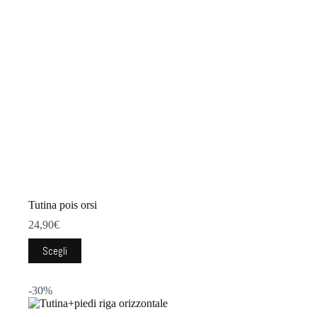
scelte
nella
pagina
del
prodotto
Tutina pois orsi
24,90
€
Questo
Scegli
prodotto
ha
più
-30%
varianti.
Le