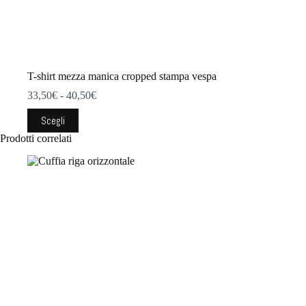
T-shirt mezza manica cropped stampa vespa
Fascia
33,50
€
-
40,50
€
di
Questo
prezzo:
Scegli
prodotto
da
Prodotti correlati
ha
33,50€
più
a
varianti.
40,50€
Le
opzioni
possono
essere
scelte
nella
pagina
del
prodotto