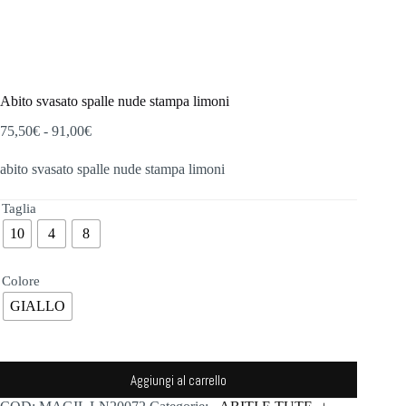
Abito svasato spalle nude stampa limoni
Fascia
75,50
€
-
91,00
€
di
prezzo:
abito svasato spalle nude stampa limoni
da
75,50€
Taglia
a
91,00€
10
4
8
Colore
GIALLO
Aggiungi al carrello