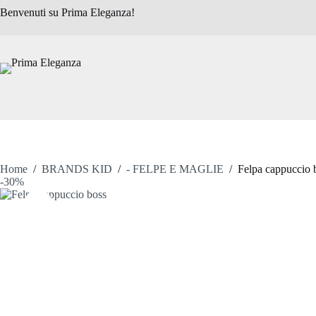
Salta
Benvenuti su Prima Eleganza!
al
contenuto
Home
/
BRANDS KID
/
- FELPE E MAGLIE
/
Felpa cappuccio 
-30%