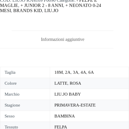
COD:
LIUJO KA4109 F0090
Categorie:
- FELPE E
MAGLIE
,
+ JUNIOR 2 - 8 ANNI
,
+ NEONATO 0-24
MESI
,
BRANDS KID
,
LIU.JO
Informazioni aggiuntive
Taglia
18M
,
2A
,
3A
,
4A
,
6A
Colore
LATTE
,
ROSA
Marchio
LIU.JO BABY
Stagione
PRIMAVERA-ESTATE
Sesso
BAMBINA
Tessuto
FELPA