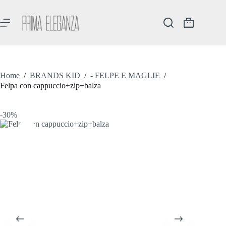
Salta
al
contenuto
Carrello
Home
/
BRANDS KID
/
- FELPE E MAGLIE
/
Felpa con cappuccio+zip+balza
-30%