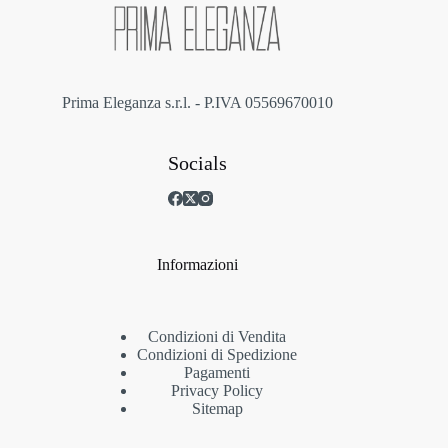
nella
pagina
del
prodotto
Prima Eleganza s.r.l. - P.IVA 05569670010
Socials
Informazioni
Condizioni di Vendita
Condizioni di Spedizione
Pagamenti
Privacy Policy
Sitemap