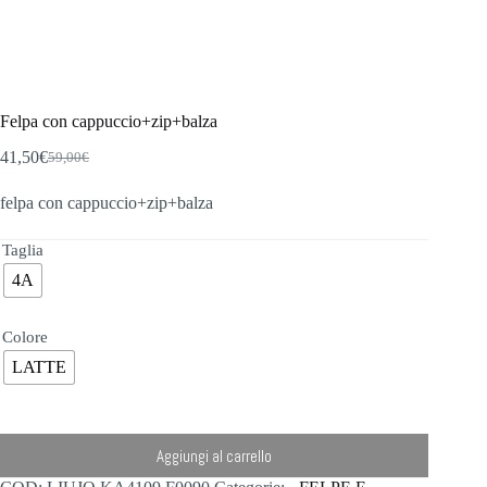
Felpa con cappuccio+zip+balza
41,50
€
59,00
€
Il
Il
prezzo
prezzo
felpa con cappuccio+zip+balza
originale
attuale
era:
è:
59,00€.
41,50€.
Taglia
4A
Colore
LATTE
Aggiungi al carrello