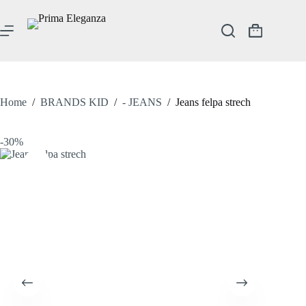
Salta
al
contenuto
Carrello
Home
/
BRANDS KID
/
- JEANS
/
Jeans felpa strech
-30%