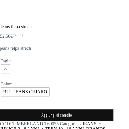
Jeans felpa strech
52,50
€
75,00
€
Il
Il
prezzo
prezzo
jeans felpa strech
originale
attuale
era:
è:
75,00€.
52,50€.
Taglia
8
Colore
BLU JEANS CHIARO
Aggiungi al carrello
COD:
TIMBERLAND T60055
Categorie:
- JEANS
,
+
JUNIOR 2 - 8 ANNI
,
+ TEEN 10 - 16 ANNI
,
BRANDS